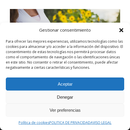
Gestionar consentimiento
Para ofrecer las mejores experiencias, utilizamos tecnologías como las
cookies para almacenar y/o acceder a la información del dispositivo. El
consentimiento de estas tecnologías nos permitirá procesar datos
como el comportamiento de navegación o las identificaciones únicas
en este sitio. No consentir o retirar el consentimiento, puede afectar
negativamente a ciertas características y funciones.
Aceptar
Esta web utiliza cookies propias y de terceros para analizar su
Denegar
navegación y ofrecerle un servicio más personalizado.
Aceptar la configuración
Ocultar solo notificación
Ver preferencias
Configuración general
Política de cookies
POLITICA DE PRIVACIDAD
AVISO LEGAL