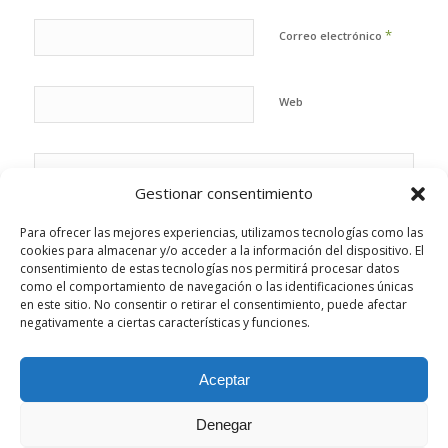
*
Correo electrónico
Web
Gestionar consentimiento
Para ofrecer las mejores experiencias, utilizamos tecnologías como las
cookies para almacenar y/o acceder a la información del dispositivo. El
consentimiento de estas tecnologías nos permitirá procesar datos
como el comportamiento de navegación o las identificaciones únicas
en este sitio. No consentir o retirar el consentimiento, puede afectar
negativamente a ciertas características y funciones.
Aceptar
Esta web utiliza cookies propias y de terceros para analizar su
Denegar
navegación y ofrecerle un servicio más personalizado.