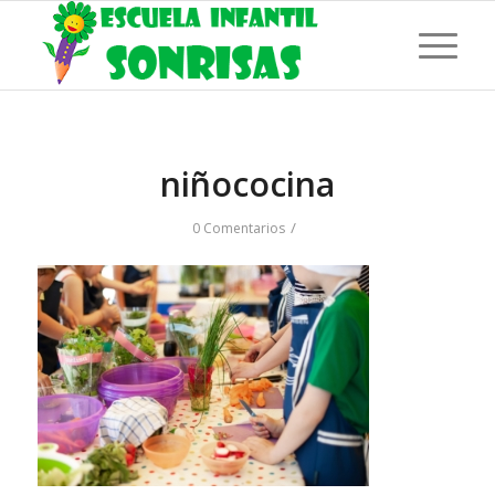
niñococina
/
0 Comentarios