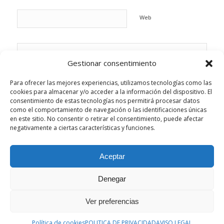
Web
Gestionar consentimiento
Para ofrecer las mejores experiencias, utilizamos tecnologías como las
cookies para almacenar y/o acceder a la información del dispositivo. El
consentimiento de estas tecnologías nos permitirá procesar datos
como el comportamiento de navegación o las identificaciones únicas
en este sitio. No consentir o retirar el consentimiento, puede afectar
negativamente a ciertas características y funciones.
Aceptar
Esta web utiliza cookies propias y de terceros para analizar su
Denegar
navegación y ofrecerle un servicio más personalizado.
Aceptar la configuración
Ocultar solo notificación
Ver preferencias
© Copyright - Sonrisas Paterna. - Desarrollado por
B2B activa
Configuración general
Política de cookies
POLITICA DE PRIVACIDAD
AVISO LEGAL
AVISO LEGAL
POLITICA DE PRIVACIDAD
POLITICA DE COOKIES