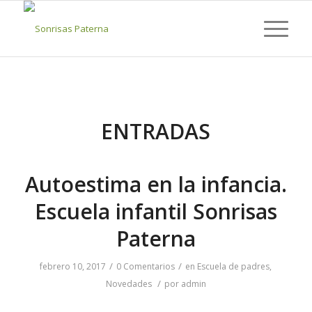
ENTRADAS
Autoestima en la infancia.
Escuela infantil Sonrisas
Paterna
/
/
febrero 10, 2017
0 Comentarios
en
Escuela de padres
,
/
Novedades
por
admin