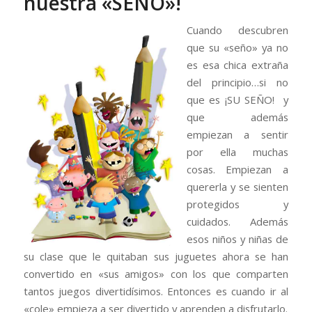
nuestra «SEÑO»!
Cuando descubren
que su «seño» ya no
es esa chica extraña
del principio…si no
que es ¡SU SEÑO! y
que además
empiezan a sentir
por ella muchas
cosas. Empiezan a
quererla y se sienten
protegidos y
cuidados. Además
esos niños y niñas de
su clase que le quitaban sus juguetes ahora se han
convertido en «sus amigos» con los que comparten
tantos juegos divertidísimos. Entonces es cuando ir al
«cole» empieza a ser divertido y aprenden a disfrutarlo.