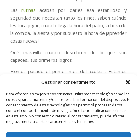
Las
rutinas
acaban por darles esa estabilidad y
seguridad que necesitan tanto los niños, saben cuándo
les toca jugar, cuando llega la hora del patio, la hora de
la comida, la siesta y por supuesto la hora de ¡aprender
cosas nuevas!
Qué maravilla cuando descubren de lo que son
capaces…sus primeros logros.
Hemos pasado el primer mes del «cole» . Estamos
encantad@s de compartirlo con vosotr@s y de que
Gestionar consentimiento
vuestr@s hij@s aprendan y nos enseñen tantas cosas
bonitas.
Para ofrecer las mejores experiencias, utilizamos tecnologías como las
cookies para almacenar y/o acceder a la información del dispositivo. El
consentimiento de estas tecnologías nos permitirá procesar datos
¡Gracias!
como el comportamiento de navegación o las identificaciones únicas
en este sitio. No consentir o retirar el consentimiento, puede afectar
negativamente a ciertas características y funciones.