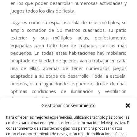
en los que poder desarrollar numerosas actividades y
juegos todos los días de fiesta.
Lugares como su espaciosa sala de usos múltiples, su
amplio comedor de 50 metros cuadrados, su patio
exterior y sus múltiples aulas, perfectamente
equipadas para todo tipo de trabajos con los más
pequeños. En todas estas habitaciones hay mobiliario
adaptado de la edad de quienes van a trabajar en cada
una de ellas, además de tener numerosos juegos
adaptados a su etapa de desarrollo. Toda la escuela,
además, es un lugar donde se puede disfrutar de unas
óptimas condiciones de iluminación y ventilación
durante todo el día.
Gestionar consentimiento
Así pues, si buscas un buen plan para que tus hijos e
Para ofrecer las mejores experiencias, utilizamos tecnologías como las
hijas disfruten durante las navidades mientras tú
cookies para almacenar y/o acceder a la información del dispositivo. El
trabajas, no lo dudes y contrata los servicios de la
consentimiento de estas tecnologías nos permitirá procesar datos
Escuela de Navidad del centro educativo Sonrisas de
como el comportamiento de navegación o las identificaciones únicas