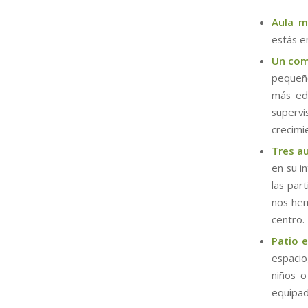
Aula m
estás e
Un com
pequeño
más ed
superv
crecimi
Tres a
en su i
las par
nos hem
centro.
Patio 
espacio
niños o
equipad