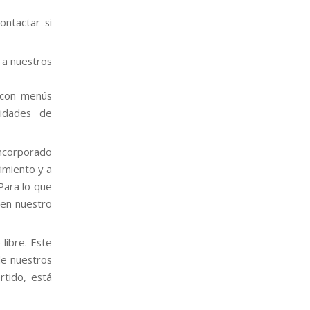
ontactar si
 a nuestros
 con menús
sidades de
ncorporado
imiento y a
 Para lo que
 en nuestro
 libre. Este
de nuestros
rtido, está