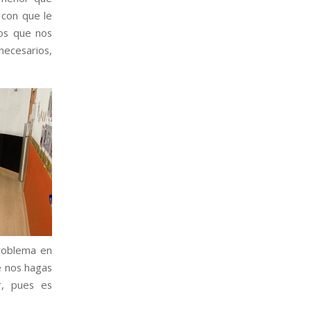
 con que le
tos que nos
ecesarios,
problema en
e nos hagas
r, pues es