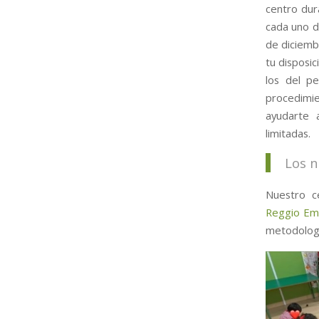
centro dur
cada uno d
de diciembr
tu disposi
los del p
procedimi
ayudarte 
limitadas.
Los n
Nuestro c
Reggio Emi
metodologí