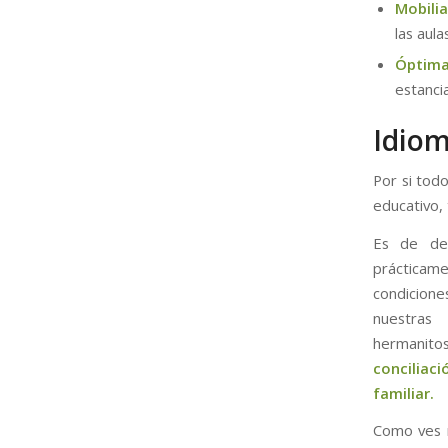
Mobili
las aula
Óptima
estanci
Idiom
Por si tod
educativo,
Es de de
prácticame
condicio
nuestras
hermanitos
concilia
familiar.
Como ves n