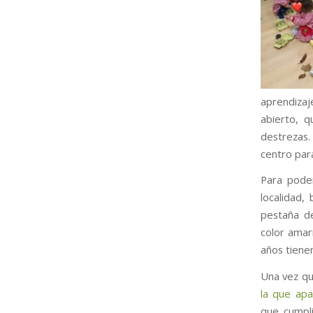
aprendizaj
abierto, q
destrezas.
centro par
Para poder
localidad,
pestaña 
color amar
años tienen
Una vez qu
la que apa
que cumpl