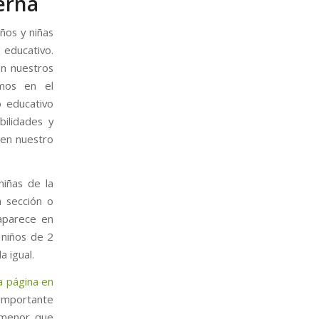
erna
ños y niñas
educativo.
en nuestros
mos en el
o educativo
bilidades y
 en nuestro
niñas de la
a sección o
 aparece en
 niños de 2
a igual.
a página en
 importante
 menor que