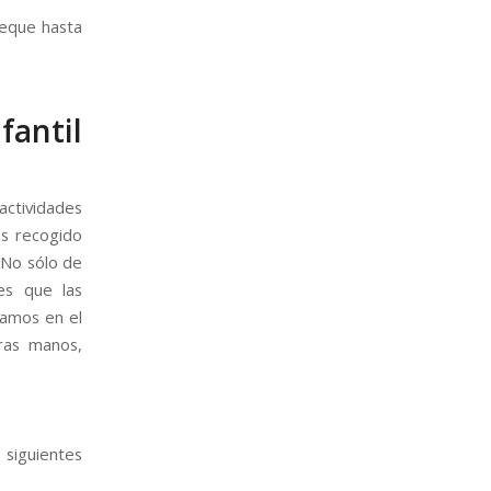
peque hasta
antil
actividades
os recogido
 No sólo de
es que las
camos en el
ras manos,
 siguientes