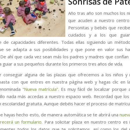
Sonrisas de Pat
Año tras año son muchos los ni
que acuden a nuestro centro 
Personitas y bebés que recib
cuidados y a los que guia
e de capacidades diferentes. Todas ellas siguiendo un métod
ue se adapta a sus posibilidades y que pone en valor sus ha
 De ahí que cada vez sean más los padres y madres que confían
a guiar a sus pequeños durante los primeros tres años de vida.
 conseguir alguna de las plazas que ofrecemos a los niños y 
 basta con que entres en nuestra página web y hagas clic en l
denominada
“Nueva matrícula”
. Es muy fácil de localizar porque
illo nada más accedas a nuestro espacio web. Recordad que los
 escolaridad gratuita. Aunque debéis hacer el proceso de matrícul
e hayas hecho esto, de manera automática se te abrirá una
nuev
recerá un formulario
. Para solicitar plaza en nuestro centro es
imentes todos los datos que te solicitamos, así como los del