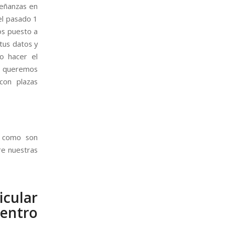
señanzas en
el pasado 1
mos puesto a
tus datos y
o hacer el
e queremos
con plazas
s como son
re nuestras
icular
Centro