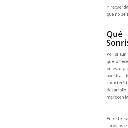
Y recuerda
que no se 
Qué 
Sonri
Por si aún
que ofrece
en este pu
nuestras 
caracterís
desarroll
merecen la
En este se
servicios e