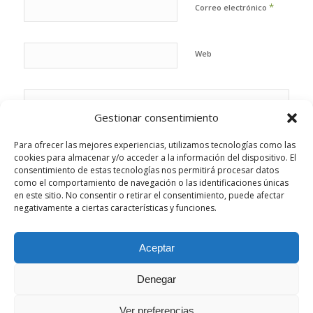
*
Correo electrónico
Web
Gestionar consentimiento
Para ofrecer las mejores experiencias, utilizamos tecnologías como las
cookies para almacenar y/o acceder a la información del dispositivo. El
consentimiento de estas tecnologías nos permitirá procesar datos
como el comportamiento de navegación o las identificaciones únicas
en este sitio. No consentir o retirar el consentimiento, puede afectar
negativamente a ciertas características y funciones.
Aceptar
Esta web utiliza cookies propias y de terceros para analizar su
Denegar
navegación y ofrecerle un servicio más personalizado.
Aceptar la configuración
Ocultar solo notificación
Ver preferencias
© Copyright - Sonrisas Paterna. - Desarrollado por
B2B activa