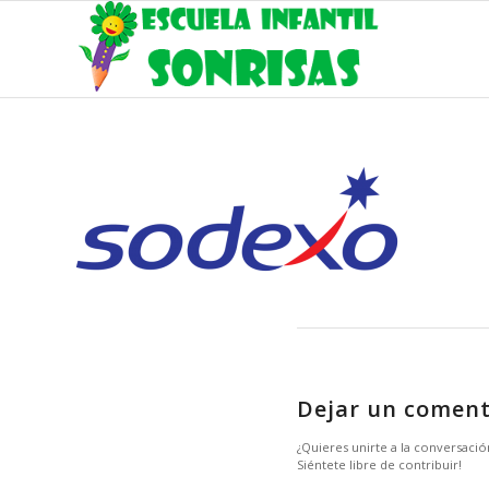
Dejar un coment
¿Quieres unirte a la conversació
Siéntete libre de contribuir!