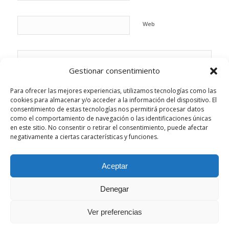
Web
Gestionar consentimiento
Para ofrecer las mejores experiencias, utilizamos tecnologías como las
cookies para almacenar y/o acceder a la información del dispositivo. El
consentimiento de estas tecnologías nos permitirá procesar datos
como el comportamiento de navegación o las identificaciones únicas
en este sitio. No consentir o retirar el consentimiento, puede afectar
negativamente a ciertas características y funciones.
Aceptar
Esta web utiliza cookies propias y de terceros para analizar su
Denegar
navegación y ofrecerle un servicio más personalizado.
Aceptar la configuración
Ocultar solo notificación
Ver preferencias
© Copyright - Sonrisas Paterna. - Desarrollado por
B2B activa
Configuración general