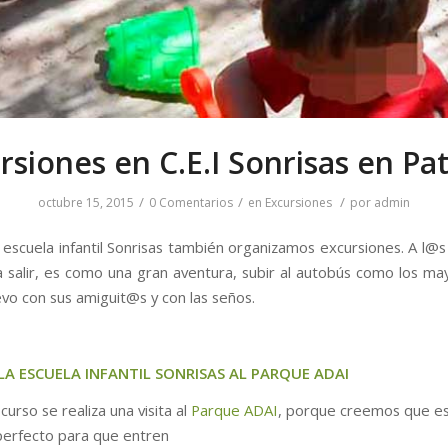
rsiones en C.E.I Sonrisas en Pa
/
/
/
octubre 15, 2015
0 Comentarios
en
Excursiones
por
admin
 escuela infantil Sonrisas también organizamos excursiones. A l
a salir, es como una gran aventura, subir al autobús como los may
evo con sus amiguit@s y con las seños.
 LA ESCUELA INFANTIL SONRISAS AL PARQUE ADAI
curso se realiza una visita al
Parque ADAI
, porque creemos que es
erfecto para que entren