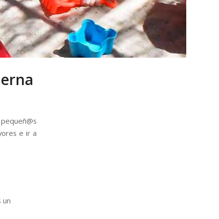
terna
@s pequeñ@s
ores e ir a
 un