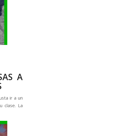
SAS A
S
sta ir a un
 clase. La