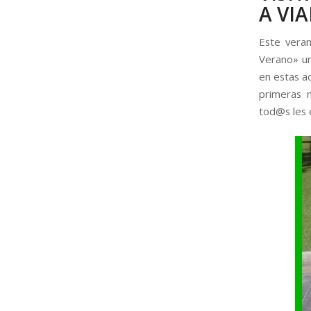
A VI
Este veran
Verano» un
en estas ac
primeras n
tod@s les 