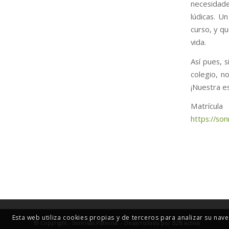
necesidad
lúdicas. U
curso, y q
vida.
Así pues, 
colegio, n
¡Nuestra e
Matrícu
https://so
Esta web utiliza cookies propias y de terceros para analizar su nav
© Copyright - Sonrisas Paterna. - Desarrollado por
B2B activa