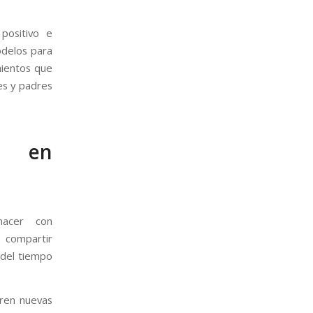
positivo e
odelos para
mientos que
es y padres
s en
hacer con
 compartir
 del tiempo
rren nuevas