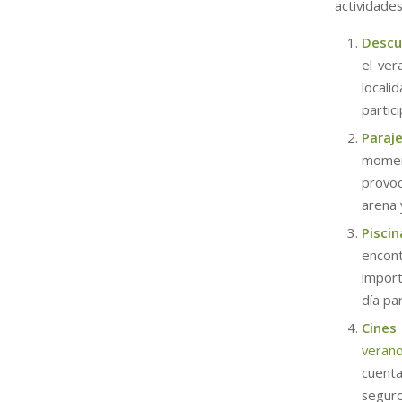
actividades
Descub
el ve
locali
partic
Paraj
moment
provo
arena 
Pisci
encont
import
día par
Cines
verano
cuenta
seguro