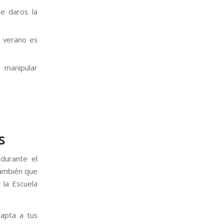
e daros la
l verano es
á manipular
s
durante el
también que
 la Escuela
apta a tus