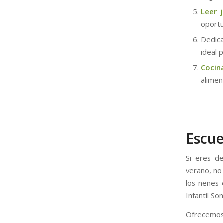
Leer 
oportu
Dedic
ideal p
Cocina
aliment
Escue
Si eres d
verano, no
los nenes 
Infantil So
Ofrecemos