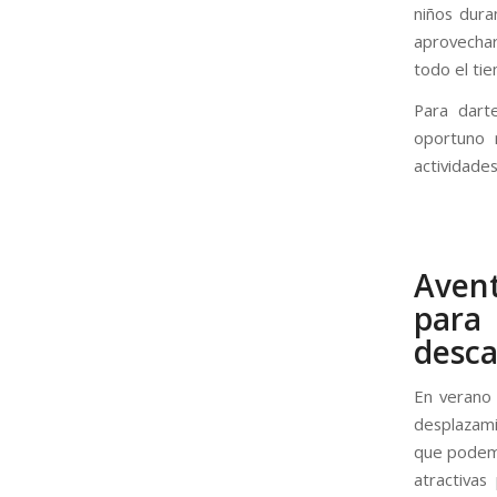
niños dura
aprovechar
todo el ti
Para dart
oportuno r
actividade
Avent
para
desc
En verano 
desplazami
que podemo
atractivas