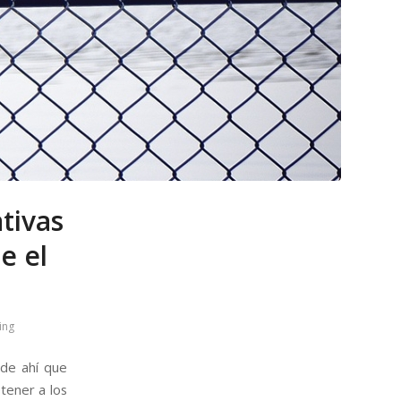
tivas
e el
ing
 de ahí que
etener a los