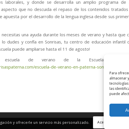
es laborales, y donde se desarrolla un amplio programa de a
n aspecto que no descuida el repaso de los contenidos tratados
ue apuesta por el desarrollo de la lengua inglesa desde sus prime
si necesitas una ayuda durante los meses de verano y hasta que 
o lo dudes y confía en Sonrisas, tu centro de educación infantil 
scuela puede ampliarse hasta el 11 de agosto!
la escuela de verano de la Escuela Infantil S
nrisaspaterna.com/escuela-de-verano-en-paterna-sonrisas/
Para ofrece
almacenar y
tecnologías
las identifi
puede afecta
A
Aceptar la config
egación y ofrecerle un servicio más personalizado.
AVISO LEGAL