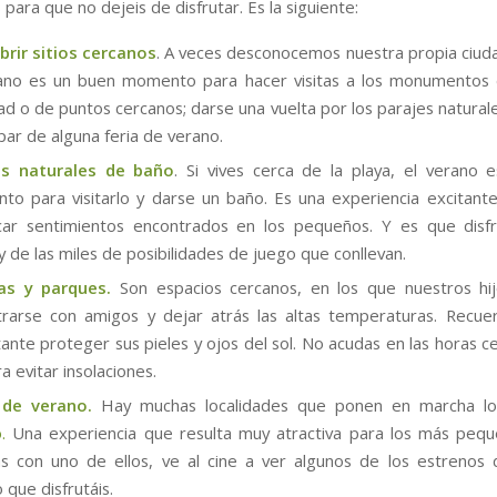
 para que no dejeis de disfrutar. Es la siguiente:
rir sitios cercanos
. A veces desconocemos nuestra propia ciudad
rano es un buen momento para hacer visitas a los monumentos 
dad o de puntos cercanos; darse una vuelta por los parajes naturale
ipar de alguna feria de verano.
es naturales de baño
. Si vives cerca de la playa, el verano 
o para visitarlo y darse un baño. Es una experiencia excitant
car sentimientos encontrados en los pequeños. Y es que disfr
y de las miles de posibilidades de juego que conllevan.
nas y parques.
Son espacios cercanos, en los que nuestros hi
rarse con amigos y dejar atrás las altas temperaturas. Recu
ante proteger sus pieles y ojos del sol. No acudas en las horas ce
a evitar insolaciones.
 de verano.
Hay muchas localidades que ponen en marcha l
.
Una experiencia que resulta muy atractiva para los más pequ
s con uno de ellos, ve al cine a ver algunos de los estrenos 
 que disfrutáis.