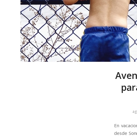
Aven
par
ag
En vacacio
desde Sonri