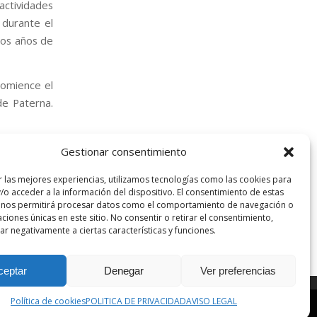
ctividades
 durante el
ros años de
comience el
de Paterna.
onrisas:
Gestionar consentimiento
r las mejores experiencias, utilizamos tecnologías como las cookies para
/o acceder a la información del dispositivo. El consentimiento de estas
 nos permitirá procesar datos como el comportamiento de navegación o
caciones únicas en este sitio. No consentir o retirar el consentimiento,
r negativamente a ciertas características y funciones.
ceptar
Denegar
Ver preferencias
uración
Ocultar solo notificación
Configuración general
Política de cookies
POLITICA DE PRIVACIDAD
AVISO LEGAL
POLITICA DE PRIVACIDAD
POLITICA DE COOKIES