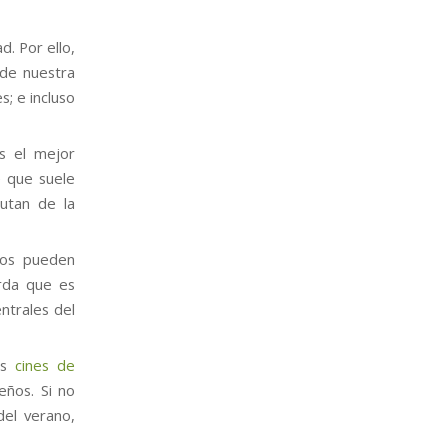
. Por ello,
de nuestra
s; e incluso
es el mejor
e que suele
utan de la
jos pueden
erda que es
ntrales del
os
cines de
eños. Si no
del verano,