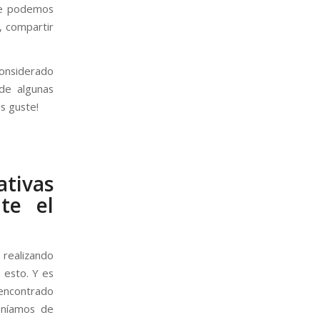
que podemos
, compartir
onsiderado
 de algunas
s guste!
ativas
te el
 realizando
 esto. Y es
 encontrado
poníamos de